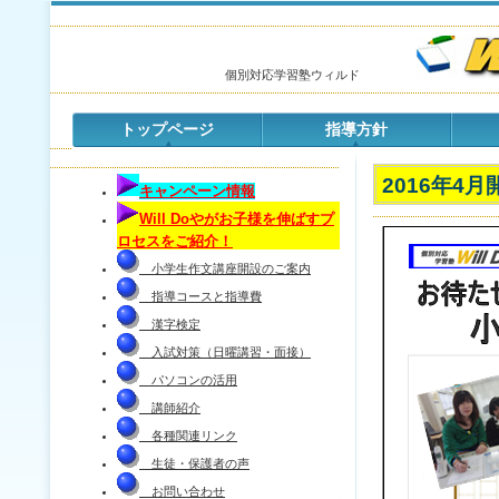
個別対応学習塾ウィルド
トップページ
指導方針
2016年4
キャンペーン情報
Will Doやがお子様を伸ばすプ
ロセスをご紹介！
小学生作文講座開設のご案内
指導コースと指導費
漢字検定
入試対策（日曜講習・面接）
パソコンの活用
講師紹介
各種関連リンク
生徒・保護者の声
お問い合わせ