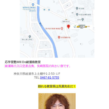
応学習塾Will Do
綾瀬南教室
綾瀬南小入口交差点角。矢崎医院の向かい側です。
神奈川県綾瀬市上土棚中1-2-53-１F
TEL.
0467-81-5755
頼れる教室長は呉屋先生だ！