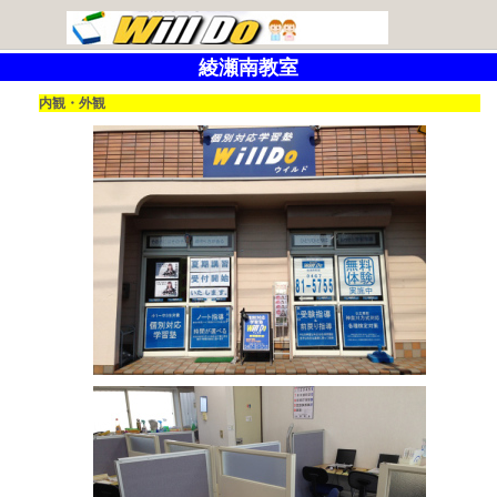
綾瀬南教室
内観・外観